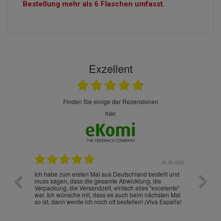
Bestellung mehr als 6 Flaschen umfasst.
Exzellent
finden Sie einige der Rezensionen
hier.
.07.2026
28.05.2026
nd
Ich habe zum ersten Mal aus Deutschland bestellt und
Die War
muss sagen, dass die gesamte Abwicklung, die
gut an
Verpackung, die Versandzeit, einfach alles "excelente"
ist sch
war. Ich wünsche mit, dass es auch beim nächsten Mal
so ist, dann werde ich noch oft bestellen! ¡Viva España!