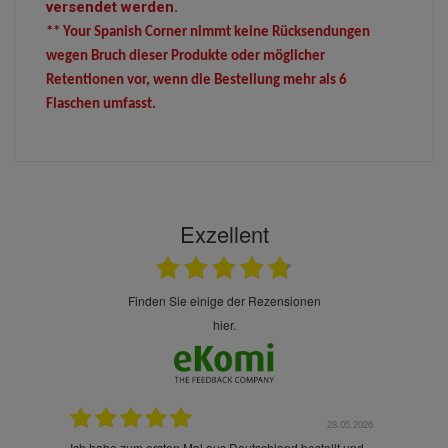
versendet werden.
** Your Spanish Corner nimmt keine Rücksendungen
wegen Bruch dieser Produkte oder möglicher
Retentionen vor, wenn die Bestellung mehr als 6
Flaschen umfasst.
Exzellent
finden Sie einige der Rezensionen
hier.
.07.2026
28.05.2026
nd
Ich habe zum ersten Mal aus Deutschland bestellt und
Die War