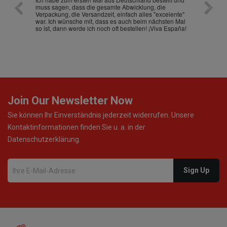
muss sagen, dass die gesamte Abwicklung, die
gut an
Verpackung, die Versandzeit, einfach alles "excelente"
ist sch
war. Ich wünsche mit, dass es auch beim nächsten Mal
so ist, dann werde ich noch oft bestellen! ¡Viva España!
Join Our Newsletter Now
Sie können Ihr Einverständnis jederzeit widerrufen. Unsere
Kontaktinformationen finden Sie u. a. in der
Datenschutzerklärung.