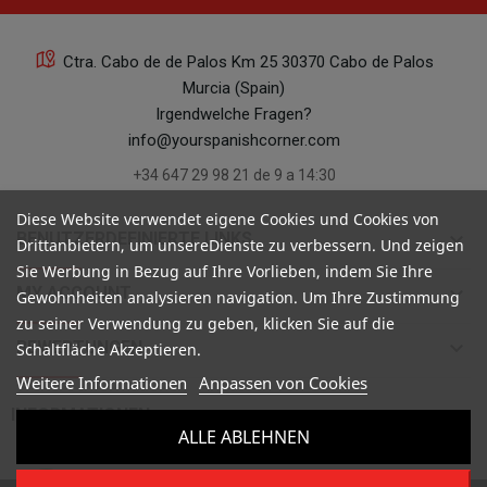
Ctra. Cabo de de Palos Km 25 30370 Cabo de Palos
Murcia (Spain)
Irgendwelche Fragen?
info@yourspanishcorner.com
+34 647 29 98 21 de 9 a 14:30
Diese Website verwendet eigene Cookies und Cookies von
keyboard_arrow_down
BENUTZERDEFINIERTE LINKS
Drittanbietern, um unsereDienste zu verbessern. Und zeigen
Sie Werbung in Bezug auf Ihre Vorlieben, indem Sie Ihre
keyboard_arrow_down
MY ACCOUNT
Gewohnheiten analysieren navigation. Um Ihre Zustimmung
zu seiner Verwendung zu geben, klicken Sie auf die
keyboard_arrow_down
BEWERTUNGEN
Schaltfläche Akzeptieren.
Weitere Informationen
Anpassen von Cookies

INFORMATIONEN
ALLE ABLEHNEN