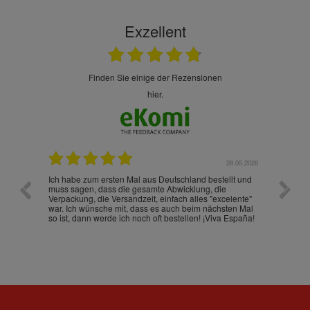
Exzellent
finden Sie einige der Rezensionen
hier.
.07.2026
28.05.2026
nd
Ich habe zum ersten Mal aus Deutschland bestellt und
Die War
muss sagen, dass die gesamte Abwicklung, die
gut an
Verpackung, die Versandzeit, einfach alles "excelente"
ist sch
war. Ich wünsche mit, dass es auch beim nächsten Mal
so ist, dann werde ich noch oft bestellen! ¡Viva España!