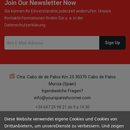
Join Our Newsletter Now
Sie können Ihr Einverständnis jederzeit widerrufen. Unsere
Kontaktinformationen finden Sie u. a. in der
Datenschutzerklärung.
Ctra. Cabo de de Palos Km 25 30370 Cabo de Palos
Murcia (Spain)
Irgendwelche Fragen?
info@yourspanishcorner.com
+34 647 29 98 21 de 9 a 14:30
Diese Website verwendet eigene Cookies und Cookies von
keyboard_arrow_down
BENUTZERDEFINIERTE LINKS
Drittanbietern, um unsereDienste zu verbessern. Und zeigen