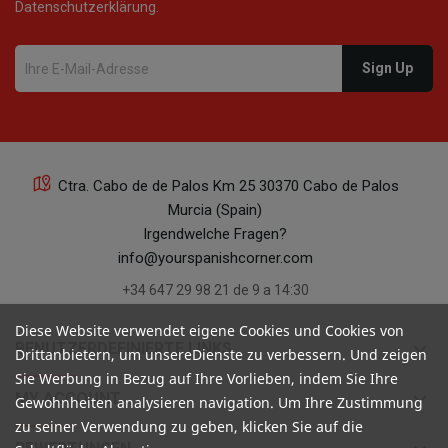
Datenschutzerklärung.
Ctra. Cabo de de Palos Km 25 30370 Cabo de Palos
Murcia (Spain)
Irgendwelche Fragen?
info@yourspanishcorner.com
+34 647 29 98 21 de 9 a 14:30
Diese Website verwendet eigene Cookies und Cookies von
keyboard_arrow_down
BENUTZERDEFINIERTE LINKS
Drittanbietern, um unsereDienste zu verbessern. Und zeigen
Sie Werbung in Bezug auf Ihre Vorlieben, indem Sie Ihre
keyboard_arrow_down
MY ACCOUNT
Gewohnheiten analysieren navigation. Um Ihre Zustimmung
zu seiner Verwendung zu geben, klicken Sie auf die