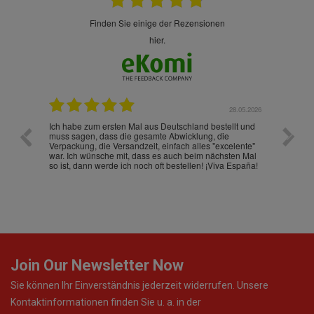
finden Sie einige der Rezensionen
hier.
.07.2026
28.05.2026
nd
Ich habe zum ersten Mal aus Deutschland bestellt und
Die War
muss sagen, dass die gesamte Abwicklung, die
gut an
Verpackung, die Versandzeit, einfach alles "excelente"
ist sch
war. Ich wünsche mit, dass es auch beim nächsten Mal
so ist, dann werde ich noch oft bestellen! ¡Viva España!
Join Our Newsletter Now
Sie können Ihr Einverständnis jederzeit widerrufen. Unsere
Kontaktinformationen finden Sie u. a. in der