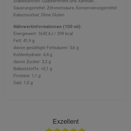
Stabilisatoren: Guarkernmehl und Xanthan,
Säuerungsmittel: Zitronensäure, Konservierungsmittel:
Kaliumsorbat. Ohne Gluten.
Nährwertinformationen (100 ml):
Energiewert: 1642 kJ / 399 kcal
Fett: 41,9 g
davon gesättigte Fettsäuren: 5,6 g
Kohlenhydrate: 4,4 g
davon Zucker: 3,3 g
Ballaststoffe: <0,1 g
Proteine: 1,1 g
Salz: 1,0 g
Exzellent