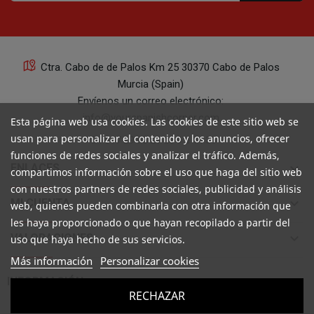
Ctra. Cabo de de Palos Km 25 30370 Cabo de Palos
Murcia (Spain)
Envíenos un correo electrónico:
info@yourspanishcorner.com
Esta página web usa cookies. Las cookies de este sitio web se
usan para personalizar el contenido y los anuncios, ofrecer
+34 647 29 98 21 de 9 a 14:30
funciones de redes sociales y analizar el tráfico. Además,
keyboard_arrow_down
ENLACES
compartimos información sobre el uso que haga del sitio web
con nuestros partners de redes sociales, publicidad y análisis
keyboard_arrow_down
MI CUENTA
web, quienes pueden combinarla con otra información que
les haya proporcionado o que hayan recopilado a partir del
keyboard_arrow_down
VALORACIONES
uso que haya hecho de sus servicios.
Más información
Personalizar cookies

INFORMACIÓN
RECHAZAR