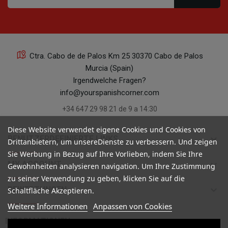
Ctra. Cabo de de Palos Km 25 30370 Cabo de Palos
Murcia (Spain)
Irgendwelche Fragen?
info@yourspanishcorner.com
+34 647 29 98 21 de 9 a 14:30
Diese Website verwendet eigene Cookies und Cookies von
keyboard_arrow_down
BENUTZERDEFINIERTE LINKS
Drittanbietern, um unsereDienste zu verbessern. Und zeigen
Sie Werbung in Bezug auf Ihre Vorlieben, indem Sie Ihre
keyboard_arrow_down
MY ACCOUNT
Gewohnheiten analysieren navigation. Um Ihre Zustimmung
zu seiner Verwendung zu geben, klicken Sie auf die
keyboard_arrow_down
BEWERTUNGEN
Schaltfläche Akzeptieren.
Weitere Informationen
Anpassen von Cookies

INFORMATIONEN