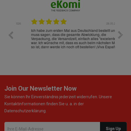
.07.2026
28.05.2026
nd
Ich habe zum ersten Mal aus Deutschland bestellt und
Die War
muss sagen, dass die gesamte Abwicklung, die
gut an
Verpackung, die Versandzeit, einfach alles "excelente"
ist sch
war. Ich wünsche mit, dass es auch beim nächsten Mal
so ist, dann werde ich noch oft bestellen! ¡Viva España!
Join Our Newsletter Now
Sie können Ihr Einverständnis jederzeit widerrufen. Unsere
Kontaktinformationen finden Sie u. a. in der
Datenschutzerklärung.