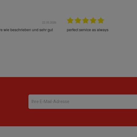
22.05.2026
21.
schrieben und sehr gut
perfect service as always