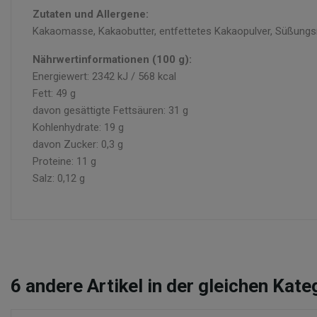
Zutaten und Allergene:
Kakaomasse, Kakaobutter, entfettetes Kakaopulver, Süßungsmit
Nährwertinformationen (100 g):
Energiewert: 2342 kJ / 568 kcal
Fett: 49 g
davon gesättigte Fettsäuren: 31 g
Kohlenhydrate: 19 g
davon Zucker: 0,3 g
Proteine: 11 g
Salz: 0,12 g
6
andere Artikel in der gleichen Kate