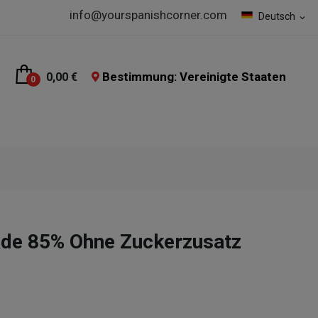
info@yourspanishcorner.com
Deutsch
expand_more
Bestimmung: Vereinigte Staaten
0,00 €
0
ade 85% Ohne Zuckerzusatz