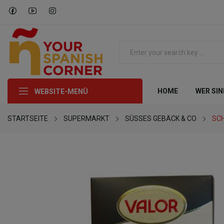
HOME
WER SIN
WEBSITE-MENÜ
STARTSEITE
SUPERMARKT
SÜSSES GEBÄCK & CO
SC