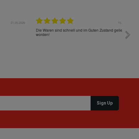
05.2026
15.05.2026
Die Waren sind schnell und im Guten Zustand geliefert
Preis s
worden!