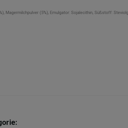
4%), Magermilchpulver (5%), Emulgator: Sojalecithin, Süßstoff: Stev
gorie: