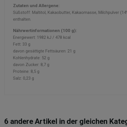
Zutaten und Allergene:
Süßstoff: Maltitol, Kakaobutter, Kakaomasse, Milchpulver (1
enthalten.
Nährwertinformationen (100 g):
Energiewert: 1982 kJ / 478 kcal
Fett: 33 g
davon gesättigte Fettsäuren: 21 g
Kohlenhydrate: 52 g
davon Zucker: 8,7 g
Proteine: 8,5 g
Salz: 0,23 g
6
andere Artikel in der gleichen Kate