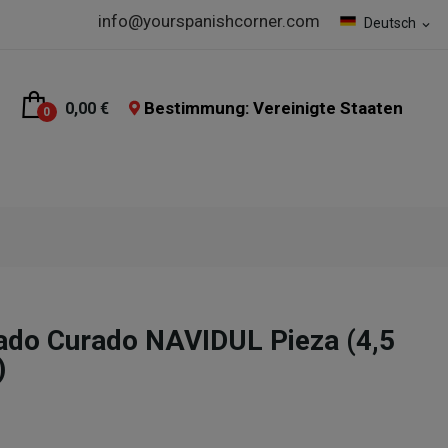
info@yourspanishcorner.com
Deutsch
expand_more
Bestimmung: Vereinigte Staaten
0,00 €
0
do Curado NAVIDUL Pieza (4,5
)