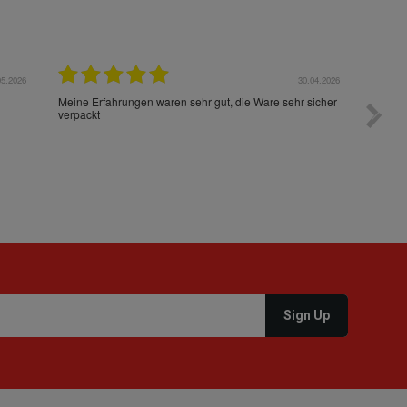
05.2026
30.04.2026
Meine Erfahrungen waren sehr gut, die Ware sehr sicher
Gute W
verpackt