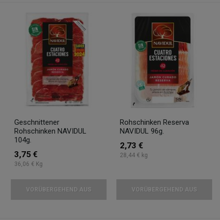
Geschnittener
Rohschinken Reserva
Rohschinken NAVIDUL
NAVIDUL 96g.
104g.
2,73 €
3,75 €
28,44 € kg
36,06 € Kg
VORÜBERGEHEND AUS
VORÜBERGEHEND AUS