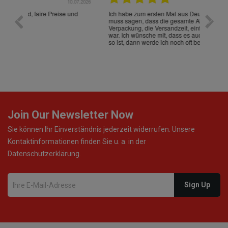
.07.2026
28.05.2026
nd
Ich habe zum ersten Mal aus Deutschland bestellt und
Die War
muss sagen, dass die gesamte Abwicklung, die
gut an
Verpackung, die Versandzeit, einfach alles "excelente"
ist sch
war. Ich wünsche mit, dass es auch beim nächsten Mal
so ist, dann werde ich noch oft bestellen! ¡Viva España!
Join Our Newsletter Now
Sie können Ihr Einverständnis jederzeit widerrufen. Unsere
Kontaktinformationen finden Sie u. a. in der
Datenschutzerklärung.