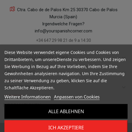
Ctra. Cabo de de Palos Km 25 30370 Cabo de Palos
Murcia (Spain)
Irgendwelche Fragen?
info@yourspanishcorner.com
+34 647 29 98 21 de 9 a 14:30
Diese Website verwendet eigene Cookies und Cookies von
keyboard_arrow_down
BENUTZERDEFINIERTE LINKS
Drittanbietern, um unsereDienste zu verbessern. Und zeigen
Sie Werbung in Bezug auf Ihre Vorlieben, indem Sie Ihre
keyboard_arrow_down
MY ACCOUNT
Gewohnheiten analysieren navigation. Um Ihre Zustimmung
zu seiner Verwendung zu geben, klicken Sie auf die
keyboard_arrow_down
BEWERTUNGEN
Schaltfläche Akzeptieren.
Weitere Informationen
Anpassen von Cookies

INFORMATIONEN
ALLE ABLEHNEN
ICH AKZEPTIERE
Copyright ©
Your Spanish Corner
. Todos los derechos reservados