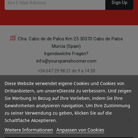
Ctra. Cabo de de Palos Km 25 30370 Cabo de Palos
Murcia (Spain)
Irgendwelche Fragen?
info@yourspanishcorner.com
+34 647 29 98 21 de 9 a 14:30
Diese Website verwendet eigene Cookies und Cookies von
keyboard_arrow_down
BENUTZERDEFINIERTE LINKS
Drittanbietern, um unsereDienste zu verbessern. Und zeigen
Sie Werbung in Bezug auf Ihre Vorlieben, indem Sie Ihre
keyboard_arrow_down
MY ACCOUNT
Gewohnheiten analysieren navigation. Um Ihre Zustimmung
zu seiner Verwendung zu geben, klicken Sie auf die
keyboard_arrow_down
BEWERTUNGEN
Schaltfläche Akzeptieren.
Weitere Informationen
Anpassen von Cookies