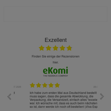
Exzellent
finden Sie einige der Rezensionen
hier.
.07.2026
28.05.2026
nd
Ich habe zum ersten Mal aus Deutschland bestellt und
Die War
muss sagen, dass die gesamte Abwicklung, die
gut an
Verpackung, die Versandzeit, einfach alles "excelente"
ist sch
war. Ich wünsche mit, dass es auch beim nächsten Mal
so ist, dann werde ich noch oft bestellen! ¡Viva España!