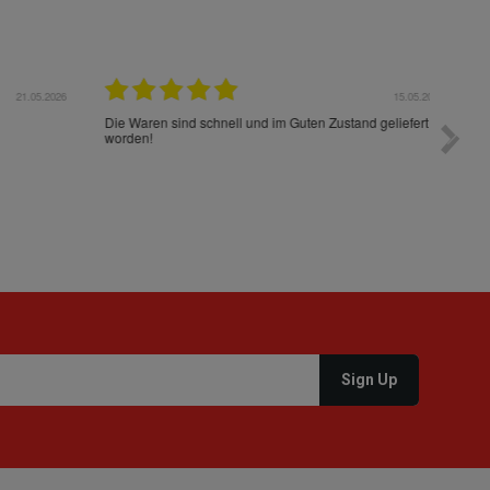
05.2026
15.05.2026
Die Waren sind schnell und im Guten Zustand geliefert
Preis s
worden!