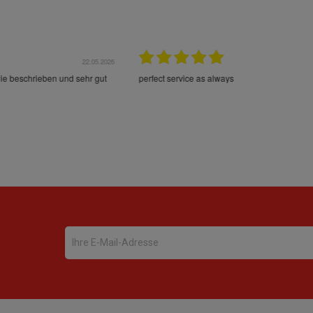
22.05.2026
21.
schrieben und sehr gut
perfect service as always