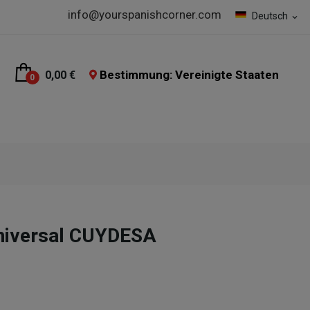
info@yourspanishcorner.com
Deutsch
expand_more
Bestimmung: Vereinigte Staaten
0,00 €
0
Universal CUYDESA