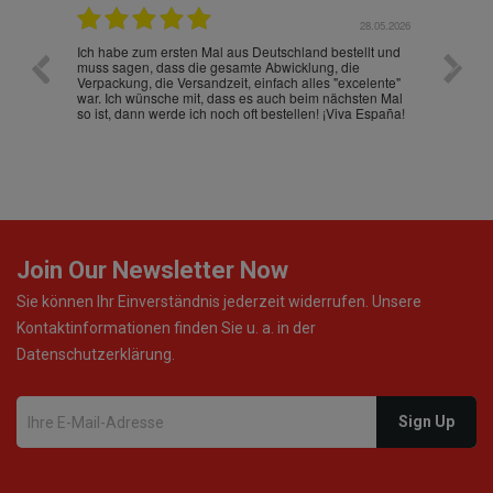
.07.2026
28.05.2026
nd
Ich habe zum ersten Mal aus Deutschland bestellt und
Die War
muss sagen, dass die gesamte Abwicklung, die
gut an
Verpackung, die Versandzeit, einfach alles "excelente"
ist sch
war. Ich wünsche mit, dass es auch beim nächsten Mal
so ist, dann werde ich noch oft bestellen! ¡Viva España!
Join Our Newsletter Now
Sie können Ihr Einverständnis jederzeit widerrufen. Unsere
Kontaktinformationen finden Sie u. a. in der
Datenschutzerklärung.