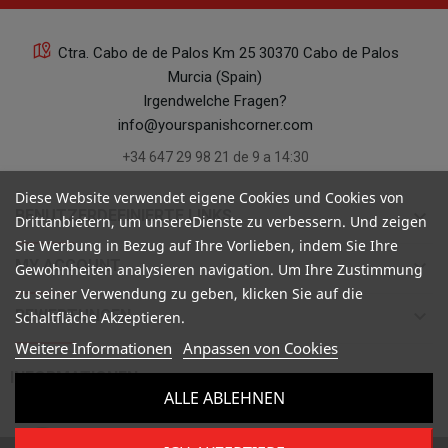
Ctra. Cabo de de Palos Km 25 30370 Cabo de Palos
Murcia (Spain)
Irgendwelche Fragen?
info@yourspanishcorner.com
+34 647 29 98 21 de 9 a 14:30
Diese Website verwendet eigene Cookies und Cookies von
keyboard_arrow_down
BENUTZERDEFINIERTE LINKS
Drittanbietern, um unsereDienste zu verbessern. Und zeigen
Sie Werbung in Bezug auf Ihre Vorlieben, indem Sie Ihre
keyboard_arrow_down
MY ACCOUNT
Gewohnheiten analysieren navigation. Um Ihre Zustimmung
zu seiner Verwendung zu geben, klicken Sie auf die
keyboard_arrow_down
BEWERTUNGEN
Schaltfläche Akzeptieren.
Weitere Informationen
Anpassen von Cookies

INFORMATIONEN
ALLE ABLEHNEN