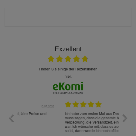
Exzellent
finden Sie einige der Rezensionen
hier.
10.07.2026
28.05.2026
 und
Ich habe zum ersten Mal aus Deutschland bestellt und
Die W
muss sagen, dass die gesamte Abwicklung, die
gut a
Verpackung, die Versandzeit, einfach alles "excelente"
ist s
war. Ich wünsche mit, dass es auch beim nächsten Mal
so ist, dann werde ich noch oft bestellen! ¡Viva España!