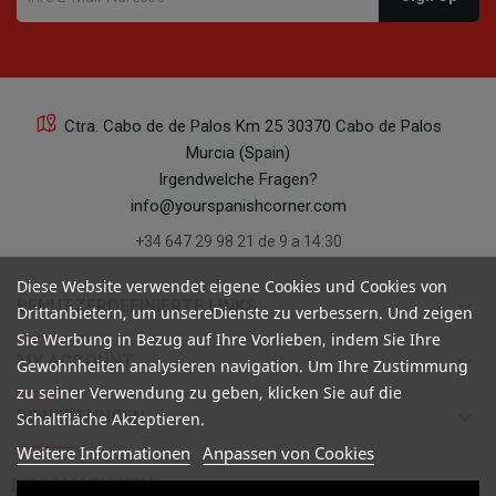
Ctra. Cabo de de Palos Km 25 30370 Cabo de Palos
Murcia (Spain)
Irgendwelche Fragen?
info@yourspanishcorner.com
+34 647 29 98 21 de 9 a 14:30
Diese Website verwendet eigene Cookies und Cookies von
keyboard_arrow_down
BENUTZERDEFINIERTE LINKS
Drittanbietern, um unsereDienste zu verbessern. Und zeigen
Sie Werbung in Bezug auf Ihre Vorlieben, indem Sie Ihre
keyboard_arrow_down
MY ACCOUNT
Gewohnheiten analysieren navigation. Um Ihre Zustimmung
zu seiner Verwendung zu geben, klicken Sie auf die
keyboard_arrow_down
BEWERTUNGEN
Schaltfläche Akzeptieren.
Weitere Informationen
Anpassen von Cookies

INFORMATIONEN