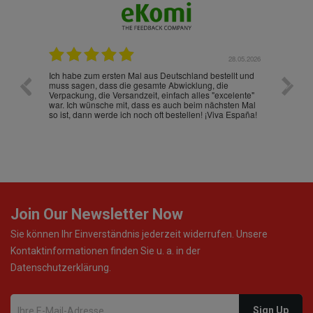
.07.2026
28.05.2026
nd
Ich habe zum ersten Mal aus Deutschland bestellt und
Die War
muss sagen, dass die gesamte Abwicklung, die
gut an
Verpackung, die Versandzeit, einfach alles "excelente"
ist sch
war. Ich wünsche mit, dass es auch beim nächsten Mal
so ist, dann werde ich noch oft bestellen! ¡Viva España!
Join Our Newsletter Now
Sie können Ihr Einverständnis jederzeit widerrufen. Unsere
Kontaktinformationen finden Sie u. a. in der
Datenschutzerklärung.