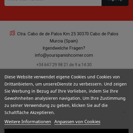
Ctra. Cabo de de Palos Km 25 30370 Cabo de Palos
Murcia (Spain)
Irgendwelche Fragen?
info@yourspanishcorner.com
+34 647 29 98 21 de 9 a 14:30
Diese Website verwendet eigene Cookies und Cookies von
keyboard_arrow_down
BENUTZERDEFINIERTE LINKS
Drittanbietern, um unsereDienste zu verbessern. Und zeigen
Sie Werbung in Bezug auf Ihre Vorlieben, indem Sie Ihre
keyboard_arrow_down
MY ACCOUNT
Gewohnheiten analysieren navigation. Um Ihre Zustimmung
zu seiner Verwendung zu geben, klicken Sie auf die
keyboard_arrow_down
BEWERTUNGEN
Schaltfläche Akzeptieren.
Weitere Informationen
Anpassen von Cookies

INFORMATIONEN