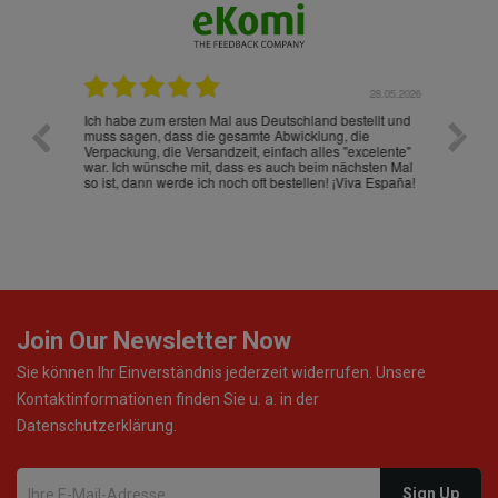
.07.2026
28.05.2026
nd
Ich habe zum ersten Mal aus Deutschland bestellt und
Die War
muss sagen, dass die gesamte Abwicklung, die
gut an
Verpackung, die Versandzeit, einfach alles "excelente"
ist sch
war. Ich wünsche mit, dass es auch beim nächsten Mal
so ist, dann werde ich noch oft bestellen! ¡Viva España!
Join Our Newsletter Now
Sie können Ihr Einverständnis jederzeit widerrufen. Unsere
Kontaktinformationen finden Sie u. a. in der
Datenschutzerklärung.