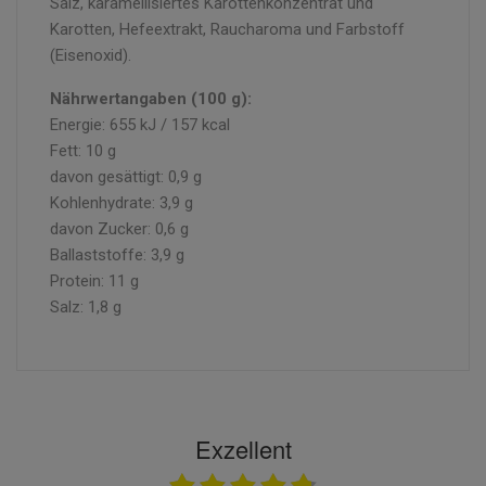
Salz, karamellisiertes Karottenkonzentrat und
Karotten, Hefeextrakt, Raucharoma und Farbstoff
(Eisenoxid).
Nährwertangaben (100 g):
Energie: 655 kJ / 157 kcal
Fett: 10 g
davon gesättigt: 0,9 g
Kohlenhydrate: 3,9 g
davon Zucker: 0,6 g
Ballaststoffe: 3,9 g
Protein: 11 g
Salz: 1,8 g
Exzellent