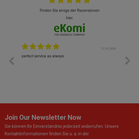
finden Sie einige der Rezensionen
hier.
.05.2026
21.05.2026
hr gut
perfect service as always
Die War
worden
Join Our Newsletter Now
Sie können Ihr Einverständnis jederzeit widerrufen. Unsere
Kontaktinformationen finden Sie u. a. in der