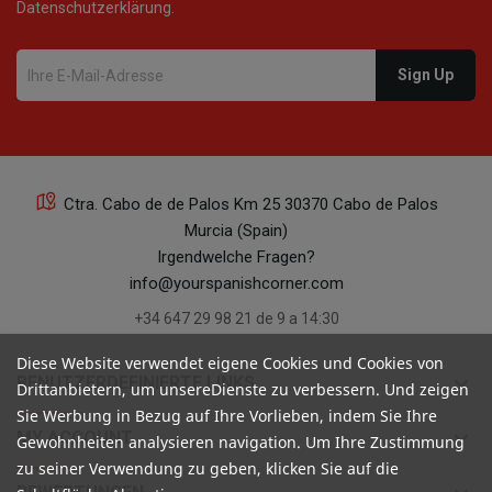
Datenschutzerklärung.
Ctra. Cabo de de Palos Km 25 30370 Cabo de Palos
Murcia (Spain)
Irgendwelche Fragen?
info@yourspanishcorner.com
+34 647 29 98 21 de 9 a 14:30
Diese Website verwendet eigene Cookies und Cookies von
keyboard_arrow_down
BENUTZERDEFINIERTE LINKS
Drittanbietern, um unsereDienste zu verbessern. Und zeigen
Sie Werbung in Bezug auf Ihre Vorlieben, indem Sie Ihre
keyboard_arrow_down
MY ACCOUNT
Gewohnheiten analysieren navigation. Um Ihre Zustimmung
zu seiner Verwendung zu geben, klicken Sie auf die