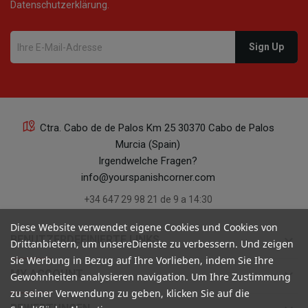
Datenschutzerklärung.
Ctra. Cabo de de Palos Km 25 30370 Cabo de Palos
Murcia (Spain)
Irgendwelche Fragen?
info@yourspanishcorner.com
+34 647 29 98 21 de 9 a 14:30
Diese Website verwendet eigene Cookies und Cookies von
keyboard_arrow_down
BENUTZERDEFINIERTE LINKS
Drittanbietern, um unsereDienste zu verbessern. Und zeigen
Sie Werbung in Bezug auf Ihre Vorlieben, indem Sie Ihre
keyboard_arrow_down
MY ACCOUNT
Gewohnheiten analysieren navigation. Um Ihre Zustimmung
zu seiner Verwendung zu geben, klicken Sie auf die