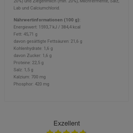
20%) und Ziegenmilch (min. 20%), Milchfermente, Salz,
Lab und Calciumchlorid.
Nährwertinformationen (100 g):
Energiewert: 1593,7 kJ / 384,4 kcal
Fett: 45,71 g
davon gesättigte Fettsäuren: 21,6 g
Kohlenhydrate: 1,6 g
davon Zucker: 1,6 g
Proteine: 22,5 g
Salz: 1,5 g
Kalzium: 700 mg
Phosphor: 420 mg
Exzellent