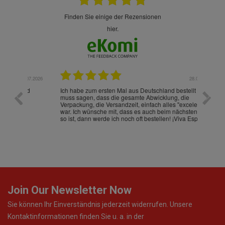
finden Sie einige der Rezensionen
hier.
.07.2026
28.05.2026
nd
Ich habe zum ersten Mal aus Deutschland bestellt und
Die War
muss sagen, dass die gesamte Abwicklung, die
gut an
Verpackung, die Versandzeit, einfach alles "excelente"
ist sch
war. Ich wünsche mit, dass es auch beim nächsten Mal
so ist, dann werde ich noch oft bestellen! ¡Viva España!
Join Our Newsletter Now
Sie können Ihr Einverständnis jederzeit widerrufen. Unsere
Kontaktinformationen finden Sie u. a. in der