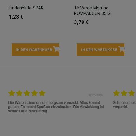
Lindenblüte SPAR
Té Verde Moruno
POMPADOUR 35 G
1,23 €
3,79 €
IN DEN WARENKORB
IN DEN WARENKORB
22.05.2026
21.
schrieben und sehr gut
perfect service as always