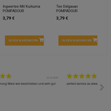
Ingwertee Mit Kurkuma
Tee Delgaxan
POMPADOUR
POMPADOUR
3,79 €
3,79 €
IN DEN WARENKORB
IN DEN WARENKORB
05.2026
15.05.2026
Die Waren sind schnell und im Guten Zustand geliefert
Preis s
worden!