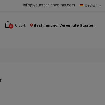
info@yourspanishcorner.com
Deutsch
expand_more
Bestimmung: Vereinigte Staaten
0,00 €
0
r