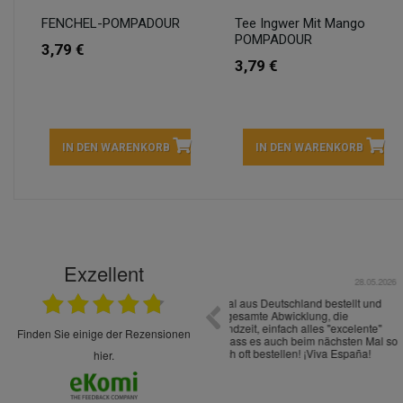
FENCHEL-POMPADOUR
Tee Ingwer Mit Mango
POMPADOUR
3,79 €
3,79 €
IN DEN WARENKORB
IN DEN WARENKORB
Exzellent
22.05.2026
immer sehr sorgsam verpackt. Alles kommt
Schnelle Lieferung Ware wie be
cht Spaß so einzukaufen. Die Abwicklung ist
verpackt.
uverlässig
finden Sie einige der Rezensionen
hier.