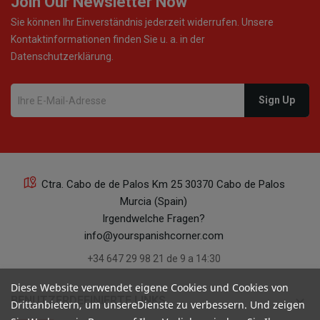
Join Our Newsletter Now
Sie können Ihr Einverständnis jederzeit widerrufen. Unsere
Kontaktinformationen finden Sie u. a. in der
Datenschutzerklärung.
Ctra. Cabo de de Palos Km 25 30370 Cabo de Palos
Murcia (Spain)
Irgendwelche Fragen?
info@yourspanishcorner.com
+34 647 29 98 21 de 9 a 14:30
Diese Website verwendet eigene Cookies und Cookies von
keyboard_arrow_down
BENUTZERDEFINIERTE LINKS
Drittanbietern, um unsereDienste zu verbessern. Und zeigen