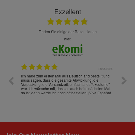
Exzellent
finden Sie einige der Rezensionen
hier.
.07.2026
28.05.2026
nd
Ich habe zum ersten Mal aus Deutschland bestellt und
Die War
muss sagen, dass die gesamte Abwicklung, die
gut an
Verpackung, die Versandzeit, einfach alles "excelente"
ist sch
war. Ich wünsche mit, dass es auch beim nächsten Mal
so ist, dann werde ich noch oft bestellen! ¡Viva España!