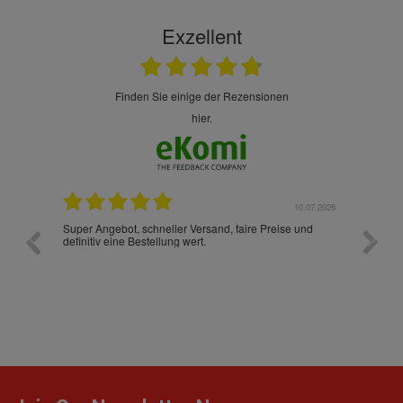
Exzellent
finden Sie einige der Rezensionen
hier.
10.07.2026
28.05.2026
 Preise und
Ich habe zum ersten Mal aus Deutschland bestellt und
muss sagen, dass die gesamte Abwicklung, die
Verpackung, die Versandzeit, einfach alles "excelente"
war. Ich wünsche mit, dass es auch beim nächsten Mal
so ist, dann werde ich noch oft bestellen! ¡Viva España!