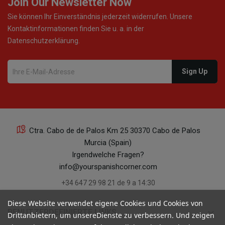
Join Our Newsletter Now
Sie können Ihr Einverständnis jederzeit widerrufen. Unsere
Kontaktinformationen finden Sie u. a. in der
Datenschutzerklärung.
Ctra. Cabo de de Palos Km 25 30370 Cabo de Palos
Murcia (Spain)
Irgendwelche Fragen?
info@yourspanishcorner.com
+34 647 29 98 21 de 9 a 14:30
Diese Website verwendet eigene Cookies und Cookies von
keyboard_arrow_down
BENUTZERDEFINIERTE LINKS
Drittanbietern, um unsereDienste zu verbessern. Und zeigen