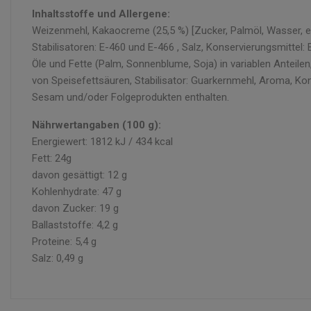
Inhaltsstoffe und Allergene:
Weizenmehl, Kakaocreme (25,5 %) [Zucker, Palmöl, Wasser, ent
Stabilisatoren: E-460 und E-466 , Salz, Konservierungsmittel:
Öle und Fette (Palm, Sonnenblume, Soja) in variablen Anteilen
von Speisefettsäuren, Stabilisator: Guarkernmehl, Aroma, Ko
Sesam und/oder Folgeprodukten enthalten.
Nährwertangaben (100 g):
Energiewert: 1812 kJ / 434 kcal
Fett: 24g
davon gesättigt: 12 g
Kohlenhydrate: 47 g
davon Zucker: 19 g
Ballaststoffe: 4,2 g
Proteine: 5,4 g
Salz: 0,49 g