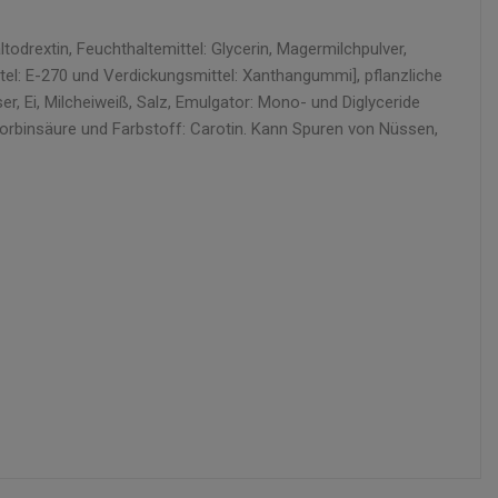
odrextin, Feuchthaltemittel: Glycerin, Magermilchpulver,
ttel: E-270 und Verdickungsmittel: Xanthangummi], pflanzliche
r, Ei, Milcheiweiß, Salz, Emulgator: Mono- und Diglyceride
corbinsäure und Farbstoff: Carotin. Kann Spuren von Nüssen,