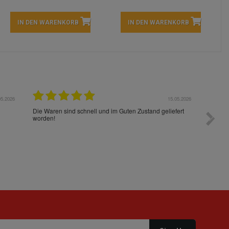
IN DEN WARENKORB
IN DEN WARENKORB
05.2026
15.05.2026
Die Waren sind schnell und im Guten Zustand geliefert
Preis s
worden!