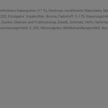
fettetes Kakaopulver (11 %), Dextrose, modifizierte Maisstärke, Malt
 E202, Emulgator: Sojalecithin, Aroma, Farbstoff: E-170, Säuerungsmi
, Zucker, Glukose und Fruktosesirup, Eiweiß, Schmalz, Hefe, Haferfase
nservierungsmittel: E-202, Weizengluten, Mehlbehandlungsmittel: As