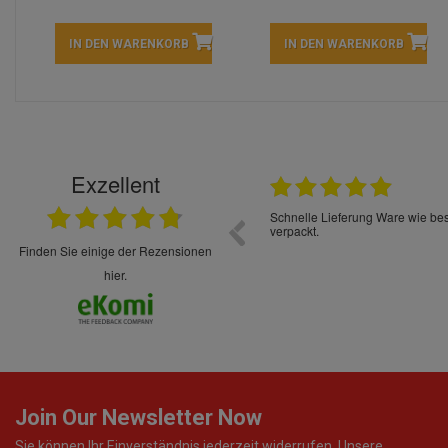
IN DEN WARENKORB
IN DEN WARENKORB
Exzellent
22.05.2026
immer sehr sorgsam verpackt. Alles kommt
Schnelle Lieferung Ware wie be
cht Spaß so einzukaufen. Die Abwicklung ist
verpackt.
uverlässig
finden Sie einige der Rezensionen
hier.
Join Our Newsletter Now
Sie können Ihr Einverständnis jederzeit widerrufen. Unsere