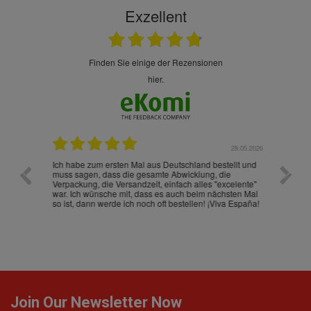
Exzellent
finden Sie einige der Rezensionen
hier.
.07.2026
28.05.2026
nd
Ich habe zum ersten Mal aus Deutschland bestellt und
Die War
muss sagen, dass die gesamte Abwicklung, die
gut an
Verpackung, die Versandzeit, einfach alles "excelente"
ist sch
war. Ich wünsche mit, dass es auch beim nächsten Mal
so ist, dann werde ich noch oft bestellen! ¡Viva España!
Join Our Newsletter Now