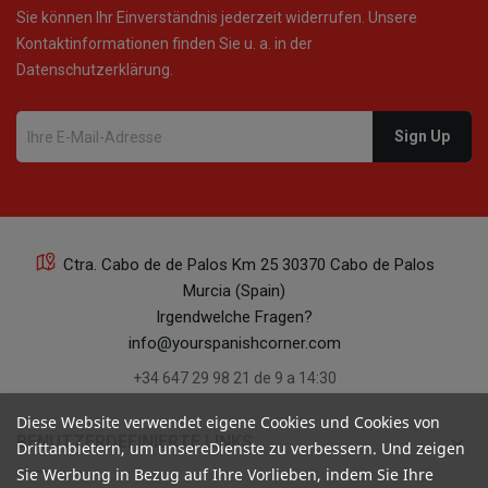
Sie können Ihr Einverständnis jederzeit widerrufen. Unsere
Kontaktinformationen finden Sie u. a. in der
Datenschutzerklärung.
Ctra. Cabo de de Palos Km 25 30370 Cabo de Palos
Murcia (Spain)
Irgendwelche Fragen?
info@yourspanishcorner.com
+34 647 29 98 21 de 9 a 14:30
Diese Website verwendet eigene Cookies und Cookies von
keyboard_arrow_down
BENUTZERDEFINIERTE LINKS
Drittanbietern, um unsereDienste zu verbessern. Und zeigen
Sie Werbung in Bezug auf Ihre Vorlieben, indem Sie Ihre