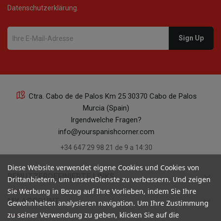
Datenschutzerklärung.
Ctra. Cabo de de Palos Km 25 30370 Cabo de Palos
Murcia (Spain)
Irgendwelche Fragen?
info@yourspanishcorner.com
+34 647 29 98 21 de 9 a 14:30
Diese Website verwendet eigene Cookies und Cookies von
keyboard_arrow_down
BENUTZERDEFINIERTE LINKS
Drittanbietern, um unsereDienste zu verbessern. Und zeigen
Sie Werbung in Bezug auf Ihre Vorlieben, indem Sie Ihre
keyboard_arrow_down
MY ACCOUNT
Gewohnheiten analysieren navigation. Um Ihre Zustimmung
zu seiner Verwendung zu geben, klicken Sie auf die