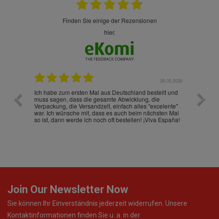
finden Sie einige der Rezensionen
hier.
.07.2026
28.05.2026
nd
Ich habe zum ersten Mal aus Deutschland bestellt und
Die War
muss sagen, dass die gesamte Abwicklung, die
gut an
Verpackung, die Versandzeit, einfach alles "excelente"
ist sch
war. Ich wünsche mit, dass es auch beim nächsten Mal
so ist, dann werde ich noch oft bestellen! ¡Viva España!
Join Our Newsletter Now
Sie können Ihr Einverständnis jederzeit widerrufen. Unsere
Kontaktinformationen finden Sie u. a. in der