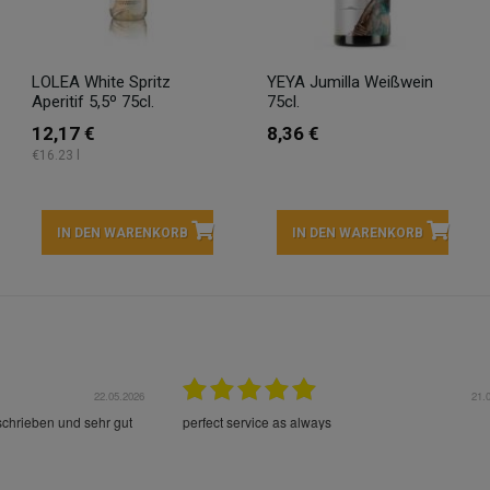
LOLEA White Spritz
YEYA Jumilla Weißwein
Aperitif 5,5º 75cl.
75cl.
12,17 €
8,36 €
€16.23 l
IN DEN WARENKORB
IN DEN WARENKORB
22.05.2026
21.
schrieben und sehr gut
perfect service as always