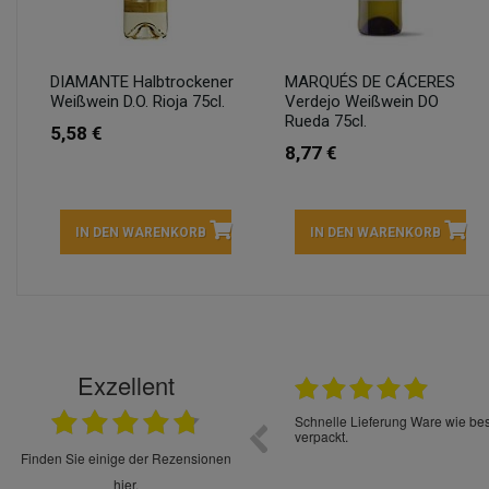
DIAMANTE Halbtrockener
MARQUÉS DE CÁCERES
Weißwein D.O. Rioja 75cl.
Verdejo Weißwein DO
Rueda 75cl.
5,58 €
8,77 €
IN DEN WARENKORB
IN DEN WARENKORB
Exzellent
22.05.2026
immer sehr sorgsam verpackt. Alles kommt
Schnelle Lieferung Ware wie be
cht Spaß so einzukaufen. Die Abwicklung ist
verpackt.
uverlässig
finden Sie einige der Rezensionen
hier.