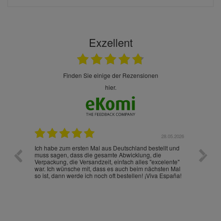
Exzellent
finden Sie einige der Rezensionen
hier.
.07.2026
28.05.2026
nd
Ich habe zum ersten Mal aus Deutschland bestellt und
Die War
muss sagen, dass die gesamte Abwicklung, die
gut an
Verpackung, die Versandzeit, einfach alles "excelente"
ist sch
war. Ich wünsche mit, dass es auch beim nächsten Mal
so ist, dann werde ich noch oft bestellen! ¡Viva España!