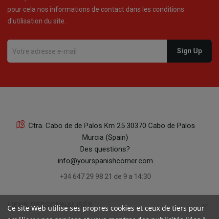
pour cela nos informations de contact dans les conditions
d'utilisation du site.
Ctra. Cabo de de Palos Km 25 30370 Cabo de Palos
Murcia (Spain)
Des questions?
info@yourspanishcorner.com
+34 647 29 98 21 de 9 a 14:30
keyboard_arrow_down
LIENS PERSONNALISÉS
Ce site Web utilise ses propres cookies et ceux de tiers pour