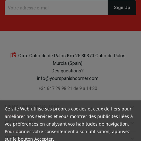
Ctra. Cabo de de Palos Km 25 30370 Cabo de Palos
Murcia (Spain)
Des questions?
info@yourspanishcorner.com
+34 647 29 98 21 de 9 a 14:30
keyboard_arrow_down
LIENS PERSONNALISÉS
Ce site Web utilise ses propres cookies et ceux de tiers pour
améliorer nos services et vous montrer des publicités liées à
keyboard_arrow_down
MY ACCOUNT
vos préférences en analysant vos habitudes de navigation.
Pour donner votre consentement à son utilisation, appuyez
keyboard_arrow_down
NOTES
sur le bouton Accepter.