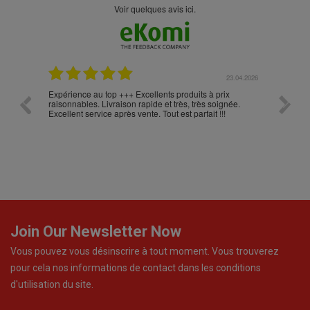
Voir quelques avis ici.
.05.2026
23.04.2026
Expérience au top +++ Excellents produits à prix
vitesse
raisonnables. Livraison rapide et très, très soignée.
Excellent service après vente. Tout est parfait !!!
Join Our Newsletter Now
Vous pouvez vous désinscrire à tout moment. Vous trouverez
pour cela nos informations de contact dans les conditions
d'utilisation du site.