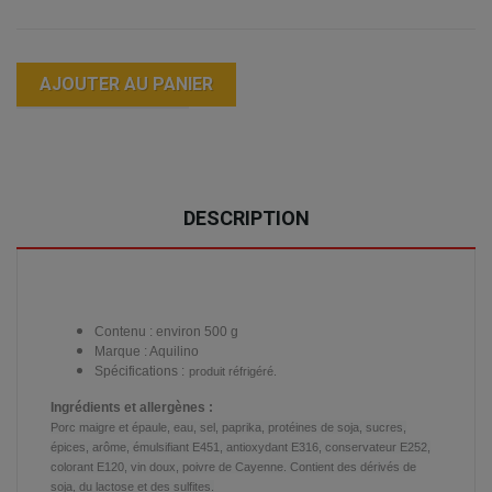
AJOUTER AU PANIER
DESCRIPTION
Contenu : environ 500 g
Marque : Aquilino
Spécifications :
produit réfrigéré.
Ingrédients et allergènes :
Porc maigre et épaule, eau, sel, paprika, protéines de soja, sucres,
épices, arôme, émulsifiant E451, antioxydant E316, conservateur E252,
colorant E120, vin doux, poivre de Cayenne. Contient des dérivés de
soja, du lactose et des sulfites.