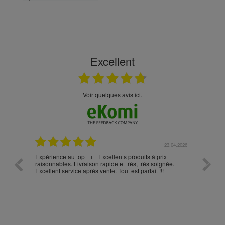
Excellent
Voir quelques avis ici.
.05.2026
23.04.2026
Expérience au top +++ Excellents produits à prix
vitesse
raisonnables. Livraison rapide et très, très soignée.
Excellent service après vente. Tout est parfait !!!