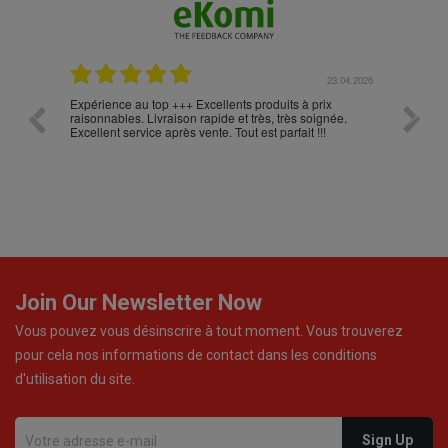
.05.2026
23.04.2026
Expérience au top +++ Excellents produits à prix
vitesse
raisonnables. Livraison rapide et très, très soignée.
Excellent service après vente. Tout est parfait !!!
Join Our Newsletter Now
Vous pouvez vous désinscrire à tout moment. Vous trouverez
pour cela nos informations de contact dans les conditions
d'utilisation du site.