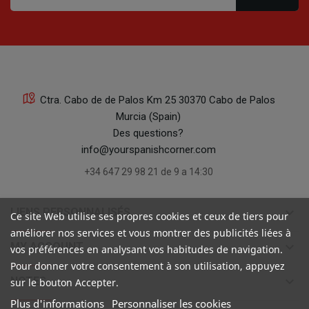
Ctra. Cabo de de Palos Km 25 30370 Cabo de Palos
Murcia (Spain)
Des questions?
info@yourspanishcorner.com
+34 647 29 98 21 de 9 a 14:30
keyboard_arrow_down
LIENS PERSONNALISÉS
Ce site Web utilise ses propres cookies et ceux de tiers pour
améliorer nos services et vous montrer des publicités liées à
keyboard_arrow_down
MY ACCOUNT
vos préférences en analysant vos habitudes de navigation.
Pour donner votre consentement à son utilisation, appuyez
keyboard_arrow_down
NOTES
sur le bouton Accepter.
Plus d'informations
Personnaliser les cookies