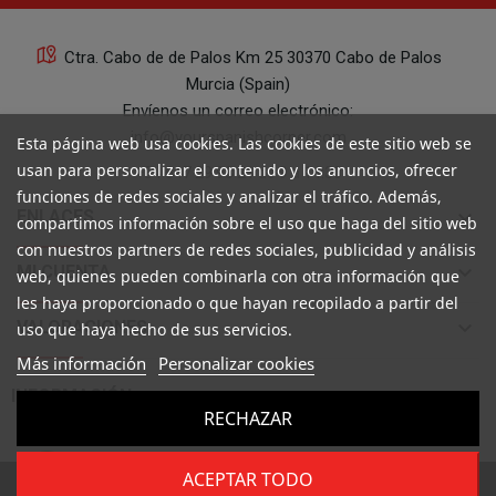
Ctra. Cabo de de Palos Km 25 30370 Cabo de Palos
Murcia (Spain)
Envíenos un correo electrónico:
info@yourspanishcorner.com
Esta página web usa cookies. Las cookies de este sitio web se
usan para personalizar el contenido y los anuncios, ofrecer
+34 647 29 98 21 de 9 a 14:30
funciones de redes sociales y analizar el tráfico. Además,
keyboard_arrow_down
ENLACES
compartimos información sobre el uso que haga del sitio web
con nuestros partners de redes sociales, publicidad y análisis
keyboard_arrow_down
MI CUENTA
web, quienes pueden combinarla con otra información que
les haya proporcionado o que hayan recopilado a partir del
keyboard_arrow_down
VALORACIONES
uso que haya hecho de sus servicios.
Más información
Personalizar cookies

INFORMACIÓN
RECHAZAR
ACEPTAR TODO
Copyright ©
Your Spanish Corner
. Todos los derechos reservados