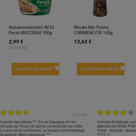
Assaisonnement Ail Et
Moulin Mix Poivre
Persil AVECREM 100g.
CARMENCITA 145g.
2,99 €
13,63 €
29,90 € Kg
AJOUTER AU PANIER
AJOUTER AU PANIER
17.04.2026
16.
en Espagne et n'en
Comme d'habitude, excellent emballage, mais trans
en commander sur votre
aberrant de NOVA POST (versus FEDEX): Cabos d
 livraison et l'emballage
Palos - Alicante - Barcelone - Milan - Nice - Monobl
***
???? :-(