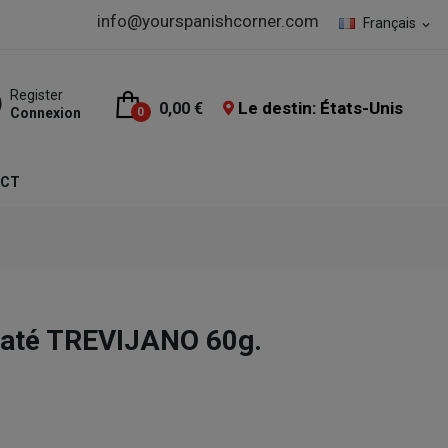
info@yourspanishcorner.com
Français
expand_more
Register
Le destin: États-Unis
0,00 €
Connexion
0
ACT
raté TREVIJANO 60g.