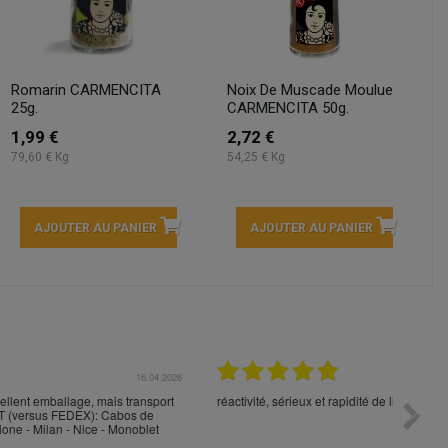
Romarin CARMENCITA
Noix De Muscade Moulue
25g.
CARMENCITA 50g.
1,99 €
2,72 €
79,60 € Kg
54,25 € Kg
AJOUTER AU PANIER
AJOUTER AU PANIER
04.2026
16.04.2026
port
réactivité, sérieux et rapidité de livraison, merci
Toujour
e
command
et
votre p
durée 5