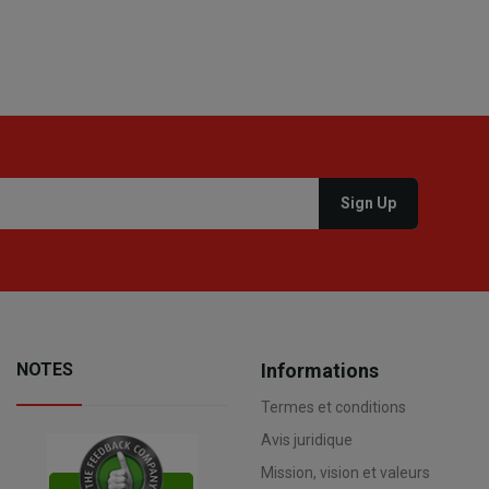
la cons
produit
NOTES
Informations
Termes et conditions
Avis juridique
Mission, vision et valeurs