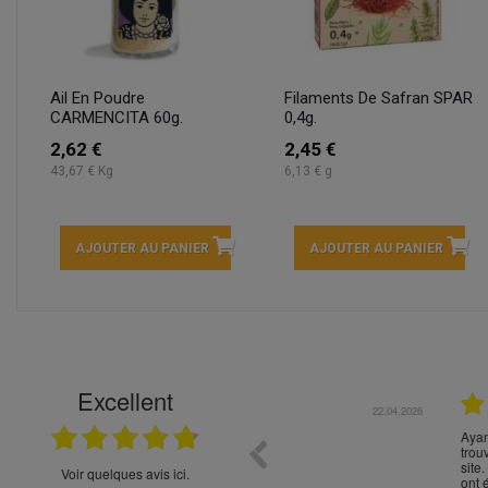
Ail En Poudre
Filaments De Safran SPAR
CARMENCITA 60g.
0,4g.
2,62 €
2,45 €
43,67 € Kg
6,13 € g
AJOUTER AU PANIER
AJOUTER AU PANIER
Excellent
22.04.2026
t choix
Ayant goûter des bières *** 0% 
trouvant pas sur Tours j'ai osé 
site. Le suivi de la commande, la
Voir quelques avis ici.
ont été parfaits. Merci beaucoup 