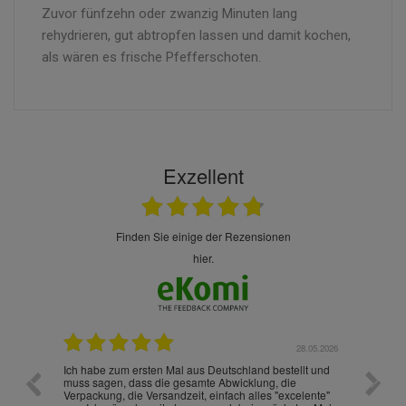
Zuvor fünfzehn oder zwanzig Minuten lang
rehydrieren, gut abtropfen lassen und damit kochen,
als wären es frische Pfefferschoten.
Exzellent
finden Sie einige der Rezensionen
hier.
.07.2026
28.05.2026
nd
Ich habe zum ersten Mal aus Deutschland bestellt und
Die War
muss sagen, dass die gesamte Abwicklung, die
gut an
Verpackung, die Versandzeit, einfach alles "excelente"
ist sch