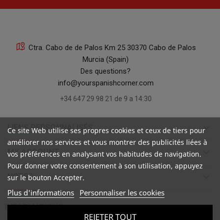
Ctra. Cabo de de Palos Km 25 30370 Cabo de Palos
Murcia (Spain)
Des questions?
info@yourspanishcorner.com
+34 647 29 98 21 de 9 a 14:30
keyboard_arrow_down
LIENS PERSONNALISÉS
Ce site Web utilise ses propres cookies et ceux de tiers pour
améliorer nos services et vous montrer des publicités liées à
keyboard_arrow_down
MY ACCOUNT
vos préférences en analysant vos habitudes de navigation.
Pour donner votre consentement à son utilisation, appuyez
keyboard_arrow_down
NOTES
sur le bouton Accepter.
Plus d'informations
Personnaliser les cookies

INFORMATIONS
REJETER TOUT