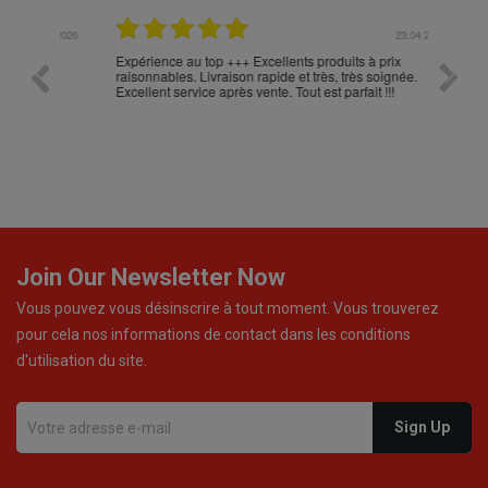
.05.2026
23.04.2026
Expérience au top +++ Excellents produits à prix
vitesse
raisonnables. Livraison rapide et très, très soignée.
Excellent service après vente. Tout est parfait !!!
Join Our Newsletter Now
Vous pouvez vous désinscrire à tout moment. Vous trouverez
pour cela nos informations de contact dans les conditions
d'utilisation du site.