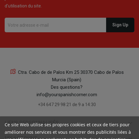
d'utilisation du site.
Ctra. Cabo de de Palos Km 25 30370 Cabo de Palos
Murcia (Spain)
Des questions?
info@yourspanishcorner.com
+34 647 29 98 21 de 9 a 14:30
keyboard_arrow_down
LIENS PERSONNALISÉS
Ce site Web utilise ses propres cookies et ceux de tiers pour
améliorer nos services et vous montrer des publicités liées à
keyboard_arrow_down
MY ACCOUNT