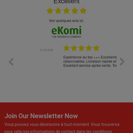
Excellent
Voir quelques avis ici.
.05.2026
23.04.2026
Expérience au top +++ Excellents produits à prix
vitesse
raisonnables. Livraison rapide et très, très soignée.
Excellent service après vente. Tout est parfait !!!
Join Our Newsletter Now
Vous pouvez vous désinscrire à tout moment. Vous trouverez
pour cela nos informations de contact dans les conditions