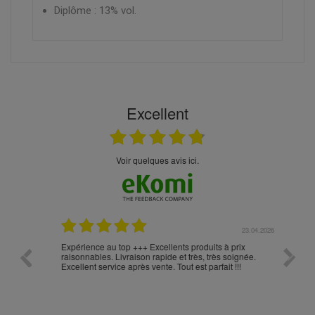
Diplôme : 13% vol.
Excellent
Voir quelques avis ici.
.05.2026
23.04.2026
Expérience au top +++ Excellents produits à prix
vitesse
raisonnables. Livraison rapide et très, très soignée.
Excellent service après vente. Tout est parfait !!!