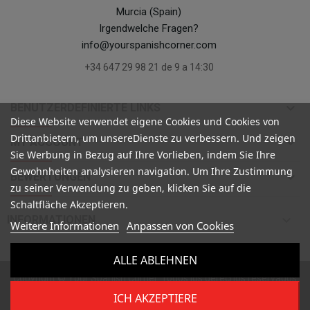
Murcia (Spain)
Irgendwelche Fragen?
info@yourspanishcorner.com
+34 647 29 98 21 de 9 a 14:30
keyboard_arrow_down
BENUTZERDEFINIERTE LINKS
Diese Website verwendet eigene Cookies und Cookies von
Drittanbietern, um unsereDienste zu verbessern. Und zeigen
keyboard_arrow_down
MY ACCOUNT
Sie Werbung in Bezug auf Ihre Vorlieben, indem Sie Ihre
Gewohnheiten analysieren navigation. Um Ihre Zustimmung
keyboard_arrow_down
BEWERTUNGEN
zu seiner Verwendung zu geben, klicken Sie auf die
Schaltfläche Akzeptieren.

INFORMATIONEN
Weitere Informationen
Anpassen von Cookies
ALLE ABLEHNEN
Copyright ©
Your Spanish Corner
. Todos los derechos reservados
ICH AKZEPTIERE
Alle Preise verstehen sich inklusive Mehrwertsteuer