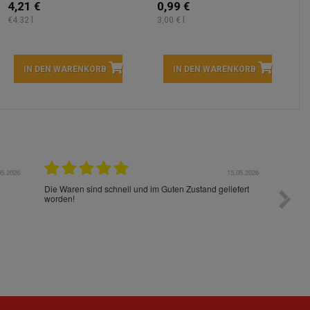
4,21 €
0,99 €
€4.32 l
3,00 € l
IN DEN WARENKORB
IN DEN WARENKORB
05.2026
15.05.2026
Die Waren sind schnell und im Guten Zustand geliefert
Preis s
worden!