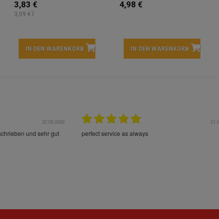
3,83 €
4,98 €
3,09 € l
IN DEN WARENKORB
IN DEN WARENKORB
22.05.2026
21.
schrieben und sehr gut
perfect service as always