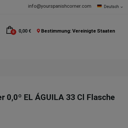
info@yourspanishcorner.com
Deutsch
expand_more
Bestimmung: Vereinigte Staaten
0,00 €
0
er 0,0º EL ÁGUILA 33 Cl Flasche