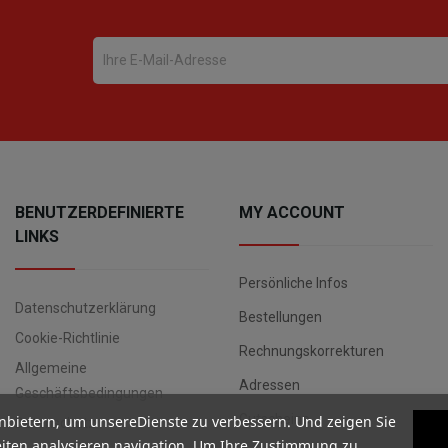
BENUTZERDEFINIERTE
MY ACCOUNT
LINKS
Persönliche Infos
Datenschutzerklärung
Bestellungen
Cookie-Richtlinie
Rechnungskorrekturen
Allgemeine
Adressen
Geschäftsbedingungen
Gutscheine
nbietern, um unsereDienste zu verbessern. Und zeigen Sie
Datenschutz
iten analysieren navigation. Um Ihre Zustimmung zu