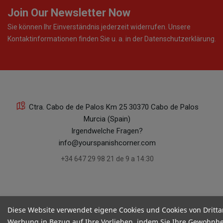
Join Our Newsletter Now
Sie können Ihr Einverständnis jederzeit widerrufen. Unsere
Kontaktinformationen finden Sie u. a. in der Datenschutzerklärung.
Ctra. Cabo de de Palos Km 25 30370 Cabo de Palos
Murcia (Spain)
Irgendwelche Fragen?
info@yourspanishcorner.com
+34 647 29 98 21 de 9 a 14:30
Diese Website verwendet eigene Cookies und Cookies von Dritta
Werbung in Bezug auf Ihre Vorlieben, indem Sie Ihre Gewohnhe