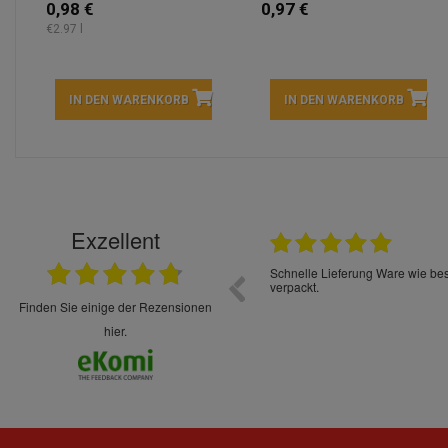
0,98 €
0,97 €
€2.97 l
IN DEN WARENKORB
IN DEN WARENKORB
Exzellent
22.05.2026
immer sehr sorgsam verpackt. Alles kommt
Schnelle Lieferung Ware wie be
cht Spaß so einzukaufen. Die Abwicklung ist
verpackt.
uverlässig
finden Sie einige der Rezensionen
hier.