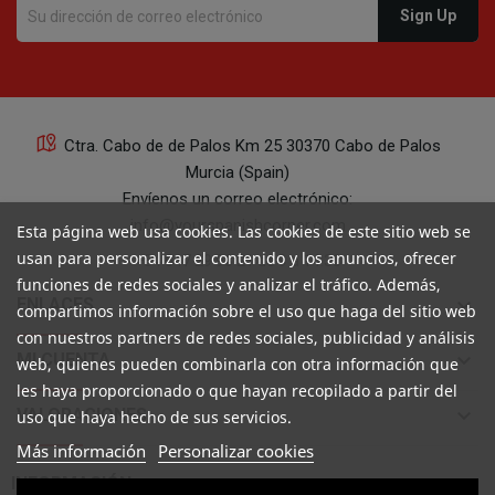
Ctra. Cabo de de Palos Km 25 30370 Cabo de Palos
Murcia (Spain)
Envíenos un correo electrónico:
info@yourspanishcorner.com
Esta página web usa cookies. Las cookies de este sitio web se
usan para personalizar el contenido y los anuncios, ofrecer
+34 647 29 98 21 de 9 a 14:30
funciones de redes sociales y analizar el tráfico. Además,
keyboard_arrow_down
ENLACES
compartimos información sobre el uso que haga del sitio web
con nuestros partners de redes sociales, publicidad y análisis
keyboard_arrow_down
MI CUENTA
web, quienes pueden combinarla con otra información que
les haya proporcionado o que hayan recopilado a partir del
keyboard_arrow_down
VALORACIONES
uso que haya hecho de sus servicios.
Más información
Personalizar cookies

INFORMACIÓN