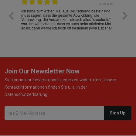
.07.2026
28.05.2026
nd
Ich habe zum ersten Mal aus Deutschland bestellt und
Die War
muss sagen, dass die gesamte Abwicklung, die
gut an
Verpackung, die Versandzeit, einfach alles "excelente"
ist sch
war. Ich wünsche mit, dass es auch beim nächsten Mal
so ist, dann werde ich noch oft bestellen! ¡Viva España!
Join Our Newsletter Now
Sie können Ihr Einverständnis jederzeit widerrufen. Unsere
Kontaktinformationen finden Sie u. a. in der
Datenschutzerklärung.