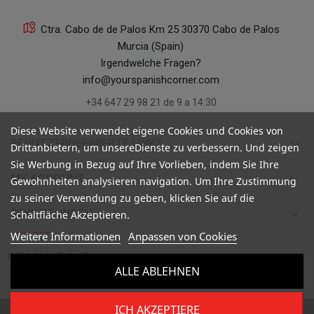
Ctra. Cabo de de Palos Km 25 30370 Cabo de Palos
Murcia (Spain)
Irgendwelche Fragen?
info@yourspanishcorner.com
+34 647 29 98 21 de 9 a 14:30
Diese Website verwendet eigene Cookies und Cookies von
keyboard_arrow_down
BENUTZERDEFINIERTE LINKS
Drittanbietern, um unsereDienste zu verbessern. Und zeigen
Sie Werbung in Bezug auf Ihre Vorlieben, indem Sie Ihre
keyboard_arrow_down
MY ACCOUNT
Gewohnheiten analysieren navigation. Um Ihre Zustimmung
zu seiner Verwendung zu geben, klicken Sie auf die
keyboard_arrow_down
BEWERTUNGEN
Schaltfläche Akzeptieren.
Weitere Informationen
Anpassen von Cookies

INFORMATIONEN
ALLE ABLEHNEN
ICH AKZEPTIERE