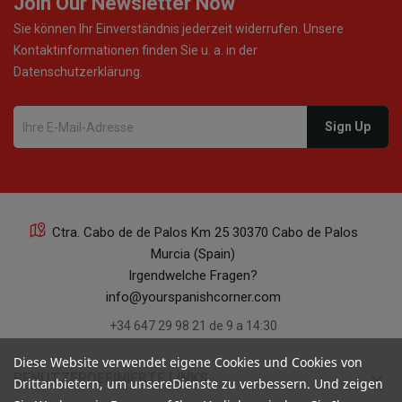
Join Our Newsletter Now
Sie können Ihr Einverständnis jederzeit widerrufen. Unsere
Kontaktinformationen finden Sie u. a. in der
Datenschutzerklärung.
Ctra. Cabo de de Palos Km 25 30370 Cabo de Palos
Murcia (Spain)
Irgendwelche Fragen?
info@yourspanishcorner.com
+34 647 29 98 21 de 9 a 14:30
Diese Website verwendet eigene Cookies und Cookies von
keyboard_arrow_down
BENUTZERDEFINIERTE LINKS
Drittanbietern, um unsereDienste zu verbessern. Und zeigen