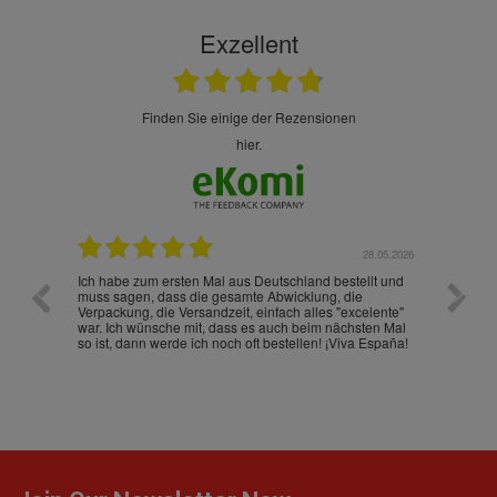
Exzellent
finden Sie einige der Rezensionen
hier.
.07.2026
28.05.2026
nd
Ich habe zum ersten Mal aus Deutschland bestellt und
Die War
muss sagen, dass die gesamte Abwicklung, die
gut an
Verpackung, die Versandzeit, einfach alles "excelente"
ist sch
war. Ich wünsche mit, dass es auch beim nächsten Mal
so ist, dann werde ich noch oft bestellen! ¡Viva España!