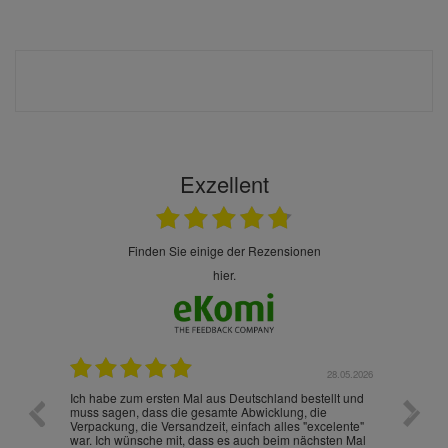
Exzellent
finden Sie einige der Rezensionen
hier.
.07.2026
28.05.2026
nd
Ich habe zum ersten Mal aus Deutschland bestellt und
Die War
muss sagen, dass die gesamte Abwicklung, die
gut an
Verpackung, die Versandzeit, einfach alles "excelente"
ist sch
war. Ich wünsche mit, dass es auch beim nächsten Mal