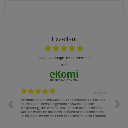
Exzellent
finden Sie einige der Rezensionen
hier.
.07.2026
28.05.2026
nd
Ich habe zum ersten Mal aus Deutschland bestellt und
Die War
muss sagen, dass die gesamte Abwicklung, die
gut an
Verpackung, die Versandzeit, einfach alles "excelente"
ist sch
war. Ich wünsche mit, dass es auch beim nächsten Mal
so ist, dann werde ich noch oft bestellen! ¡Viva España!