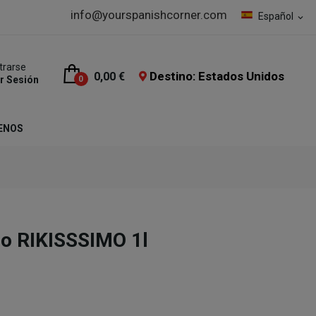
info@yourspanishcorner.com
Español
expand_more
trarse
Destino: Estados Unidos
0,00 €
ar Sesión
0
ENOS
co RIKISSSIMO 1l