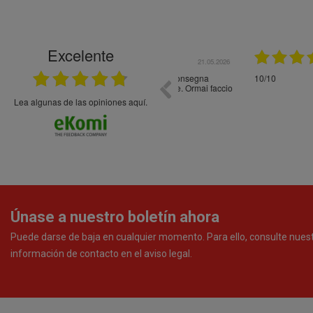
Excelente
21.05.2026
En general bien. Un zumo de mel
debajo, perdía liquido
Lea algunas de las opiniones aquí.
Únase a nuestro boletín ahora
Puede darse de baja en cualquier momento. Para ello, consulte nues
información de contacto en el aviso legal.