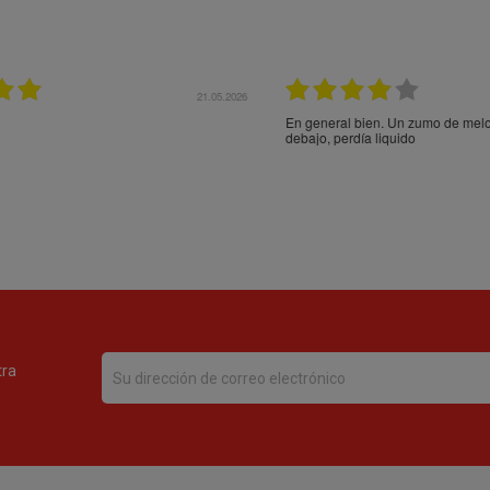
21.05.2026
21.
ocotón vino roto por
Entrega rápida y en perfecto estado, muchas gracia
tra