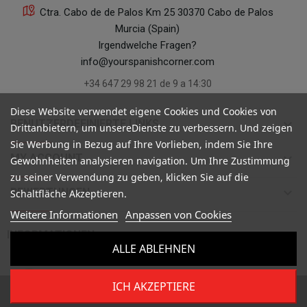
Ctra. Cabo de de Palos Km 25 30370 Cabo de Palos
Murcia (Spain)
Irgendwelche Fragen?
info@yourspanishcorner.com
+34 647 29 98 21 de 9 a 14:30
Diese Website verwendet eigene Cookies und Cookies von
keyboard_arrow_down
BENUTZERDEFINIERTE LINKS
Drittanbietern, um unsereDienste zu verbessern. Und zeigen
Sie Werbung in Bezug auf Ihre Vorlieben, indem Sie Ihre
keyboard_arrow_down
MY ACCOUNT
Gewohnheiten analysieren navigation. Um Ihre Zustimmung
zu seiner Verwendung zu geben, klicken Sie auf die
keyboard_arrow_down
BEWERTUNGEN
Schaltfläche Akzeptieren.
Weitere Informationen
Anpassen von Cookies

INFORMATIONEN
ALLE ABLEHNEN
ICH AKZEPTIERE
Copyright ©
Your Spanish Corner
. Todos los derechos reservados