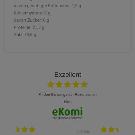
davon gesättigte Fettsäuren: 1,2 g
Kohlenhydrate: 0 g
davon Zucker: 0 g
Proteine: 25,7 g
Salz: 14,6 g
Exzellent
finden Sie einige der Rezensionen
hier.
.07.2026
28.05.2026