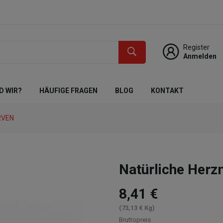
Register
Anmelden
D WIR?
HÄUFIGE FRAGEN
BLOG
KONTAKT
RVEN
Natürliche Her
8,41 €
(73,13 € Kg)
Bruttopreis