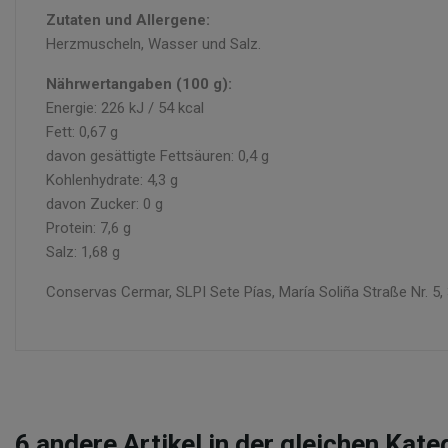
Zutaten und Allergene:
Herzmuscheln, Wasser und Salz.
Nährwertangaben (100 g):
Energie: 226 kJ / 54 kcal
Fett: 0,67 g
davon gesättigte Fettsäuren: 0,4 g
Kohlenhydrate: 4,3 g
davon Zucker: 0 g
Protein: 7,6 g
Salz: 1,68 g
Conservas Cermar, SLPI Sete Pías, María Soliña Straße Nr. 
6
andere Artikel in der gleichen Kate