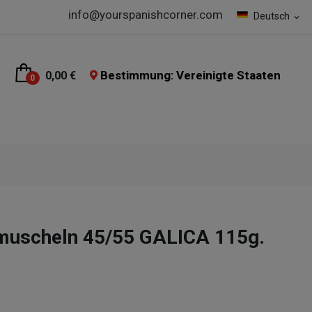
info@yourspanishcorner.com
Deutsch
expand_more
Bestimmung: Vereinigte Staaten
0,00 €
0
zmuscheln 45/55 GALICA 115g.