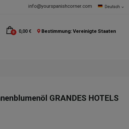
info@yourspanishcorner.com
Deutsch
expand_more
Bestimmung: Vereinigte Staaten
0,00 €
0
onnenblumenöl GRANDES HOTELS