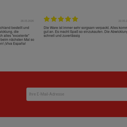
22.05.2026
21.
schrieben und sehr gut
perfect service as always