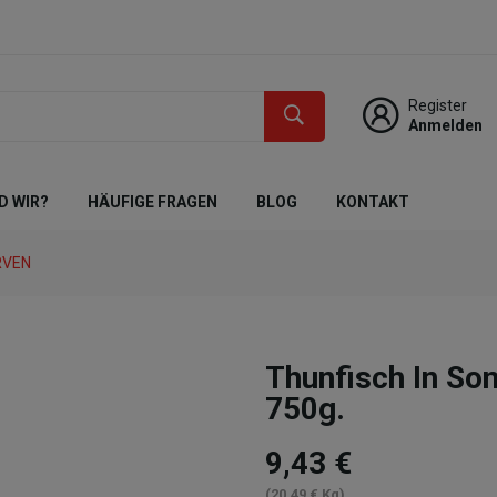
Register
Anmelden
D WIR?
HÄUFIGE FRAGEN
BLOG
KONTAKT
RVEN
Thunfisch In S
750g.
9,43 €
(20,49 € Kg)