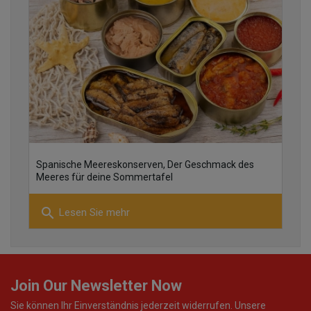
30
Spanische Meereskonserven, Der Geschmack des
10
Meeres für deine Sommertafel
search
Lesen Sie mehr
28
Join Our Newsletter Now
Sie können Ihr Einverständnis jederzeit widerrufen. Unsere