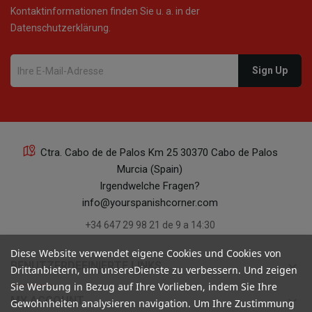
Kontaktinformationen finden Sie u. a. in der
Datenschutzerklärung.
22
Ctra. Cabo de de Palos Km 25 30370 Cabo de Palos
Murcia (Spain)
22
Irgendwelche Fragen?
info@yourspanishcorner.com
+34 647 29 98 21 de 9 a 14:30
Diese Website verwendet eigene Cookies und Cookies von
keyboard_arrow_down
BENUTZERDEFINIERTE LINKS
Drittanbietern, um unsereDienste zu verbessern. Und zeigen
21
Sie Werbung in Bezug auf Ihre Vorlieben, indem Sie Ihre
keyboard_arrow_down
MY ACCOUNT
Gewohnheiten analysieren navigation. Um Ihre Zustimmung